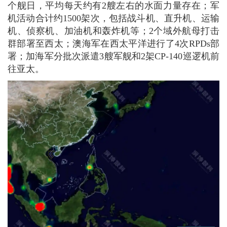
个舰日，平均每天约有2艘左右的水面力量存在；军
机活动合计约1500架次，包括战斗机、直升机、运输
机、侦察机、加油机和轰炸机等；2个域外航母打击
群部署至西太；澳海军在西太平洋进行了4次RPDs部
署；加海军分批次派遣3艘军舰和2架CP-140巡逻机前
往亚太。