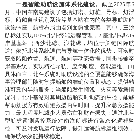
一是智能助航设施体系化建设。
截至2025年6
月，中国在南海建设了包括灯塔、灯桩、导标、灯浮
标、船舶自动识别系统岸基基站在内的各类导航助航
设施95座，航标布局由点到面愈发完善。其中，三沙
航标处实现100% 北斗终端远程管理，2 座北斗型AIS
岸基基站（西沙北礁、浪花礁，均位于关键国际航
道）依托北斗系统通信与导航一体化的优势，可实时
获取船舶位置、航速、航向等动态数据，同步传输至
岸基系统，实现精准导航、应急响应、智能运维。[1]
具体而言，北斗系统对助航设施的全覆盖能够确保海
事管理部门随时掌握船舶的准确位置和动态，提供精
准可靠的导航服务；当船舶发生搁浅、火灾等紧急情
况时，北斗基站对其周边船舶实时动态的掌控，能够
帮助救援方有效缩短救援响应时间，提升应急救援能
力，最大程度地减少人员伤亡和财产损失；通过北斗
型航标遥测遥控系统对南海航标进行常态化远程监
控，可及时发现运行故障，提升远海航标运维绩效，
确保航标效能持续稳定。