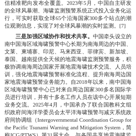
信精准靶向发布全覆盖。2023年5月，中国自主研发
的全球风暴潮、海啸监测预警系统正式投入业务化运
行，可实时获取全球65个沿海国家300多个站点的潮
位观测信息，实现了对全球风暴潮的实时监测。[7]
三是加强区域协作和技术共享。
中国牵头设立的
南中国海区域海啸预警中心长期为南海周边的中国、
文莱、柬埔寨、印尼、马来西亚、菲律宾、新加坡、
泰国、越南提供全天候的地震海啸监测预警服务，积
极协调南海周边国家开展地震海啸技术交流、人员培
训，强化地震海啸预警标准化流程、提升南海周边国
家地震海啸预警业务能力。自2018年以来，南中国海
区域海啸预警中心已对来自周边国家300多名国际学
员进行培训，并有十多名工作人员在该中心开展短期
业务交流。2025年4月，中国承办了联合国教科文组
织政府间海洋学委员会太平洋海啸预警与减灾系统政
府间协调组（Intergovernmental Coordination Group for
the Pacific Tsunami Warning and Mitigation System，简
称ICG/PTWS）第31届大会，与各国共享地震海啸监