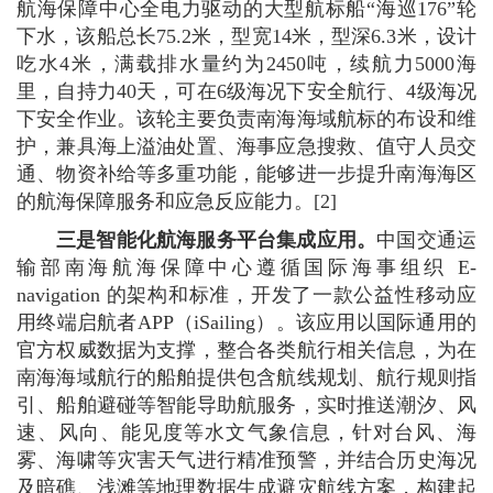
航海保障中心全电力驱动的大型航标船“海巡176”轮
下水，该船总长75.2米，型宽14米，型深6.3米，设计
吃水4米，满载排水量约为2450吨，续航力5000海
里，自持力40天，可在6级海况下安全航行、4级海况
下安全作业。该轮主要负责南海海域航标的布设和维
护，兼具海上溢油处置、海事应急搜救、值守人员交
通、物资补给等多重功能，能够进一步提升南海海区
的航海保障服务和应急反应能力。[2]
三是智能化航海服务平台集成应用。
中国交通运
输部南海航海保障中心遵循国际海事组织 E-
navigation 的架构和标准，开发了一款公益性移动应
用终端启航者APP（iSailing）。该应用以国际通用的
官方权威数据为支撑，整合各类航行相关信息，为在
南海海域航行的船舶提供包含航线规划、航行规则指
引、船舶避碰等智能导助航服务，实时推送潮汐、风
速、风向、能见度等水文气象信息，针对台风、海
雾、海啸等灾害天气进行精准预警，并结合历史海况
及暗礁、浅滩等地理数据生成避灾航线方案，构建起