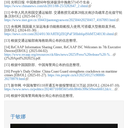
[10] 光明日报. 中国救捞60年惊涛骇浪中挽救57145个生命，
https://www.chinanews.com/sh/2011/08-25/3282647_2.shtml
(link is external)
[11] 中华人民共和国交通运输部. 交通救捞完成第28批次南沙岛礁常态化值守轮
换.[EB/OL]. (2025-04-17)．
https://www.mot.gov.cn:10443/jiaotongyaowen/202504/t20250417_4167093.html
(link is
.
external)
[12] 央视网.我国最大深远海多功能救助船投入使用,可搭载大型救助直升机.
[EB/OL]. (2024-01-30)．
https://news.cctv.com/2024/01/30/ARTIQZEQPaF5HlnbfqelShMT240130.shtml
(link is
.
external)
[13] 根据交通运输部南海救助局公布的信息整理。
[14] ReCAAP Information Sharing Center, ReCAAP ISC Welcomes its 7th Executive
Director[EB/OL]. (2025-04-02).
https://www.recaap.org/resources/ck/files/news/2025/Press%20release%20-%...
(link is
(2%20April%202025).pdf.
external)
[15] 根据中国国防部、中国海警局公布的信息整理。
[16] People’s Daily Online. China Coast Guard strengthens crackdown on maritime
crimes.[EB/OL]. (2025-01-27).
https://en.people.cn/n3/2025/0127/c90000-
20270979.html
(link is external)
.
[17] 新华网. 中国海警95110开通五年接报警情近31万起.[EB/OL]. (2024-07-10).
https://www.news.cn/politics/20240710/8856f1e6fc884fe399e5f9eeeb6612dc/c...
(link is
.
external)
[18] 根据中国海警局南海分局公布的信息整理。
于敏娜