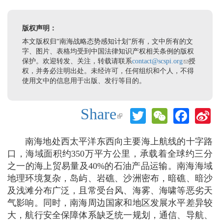
版权声明：
本文版权归“南海战略态势感知计划”所有，文中所有的文
字、图片、表格均受到中国法律知识产权相关条例的版权
保护。欢迎转发、关注，转载请联系
contact@scspi.org
(link sends e-
授
权，并务必注明出处。未经许可，任何组织和个人，不得
mail)
使用文中的信息用于出版、发行等目的。
Share
Twitter
WeChat
Face
S
(link is
W
external)
南海地处西太平洋东西向主要海上航线的十字路
口，海域面积约350万平方公里，承载着全球约三分
之一的海上贸易量及40%的石油产品运输。南海海域
地理环境复杂，岛屿、岩礁、沙洲密布，暗礁、暗沙
及浅滩分布广泛，且常受台风、海雾、海啸等恶劣天
气影响。同时，南海周边国家和地区发展水平差异较
大，航行安全保障体系缺乏统一规划，通信、导航、