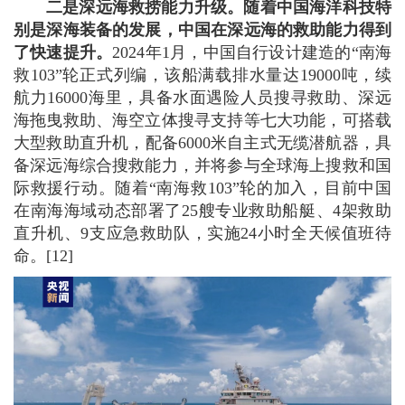
二是深远海救捞能力升级。
随着中国海洋科技特
别是深海装备的发展，中国在深远海的救助能力得到
了快速提升。
2024年1月，中国自行设计建造的“南海
救103”轮正式列编，该船满载排水量达19000吨，续
航力16000海里，具备水面遇险人员搜寻救助、深远
海拖曳救助、海空立体搜寻支持等七大功能，可搭载
大型救助直升机，配备6000米自主式无缆潜航器，具
备深远海综合搜救能力，并将参与全球海上搜救和国
际救援行动。随着“南海救103”轮的加入，目前中国
在南海海域动态部署了25艘专业救助船艇、4架救助
直升机、9支应急救助队，实施24小时全天候值班待
命。[12]