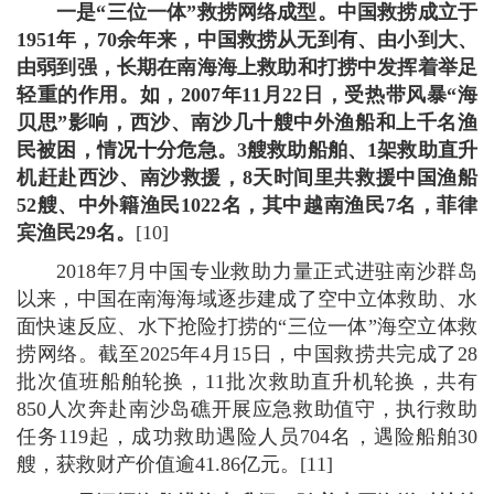
一是“三位一体”救捞网络成型。
中国救捞成立于
1951
年，
7
0余年来，中国救捞从无到有、由小到大、
由弱到强，长期在南海海上救助和打捞中发挥着举足
轻重的作用。如，2007年11月22日，受热带风暴“海
贝思”影响，西沙、南沙几十艘中外渔船和上千名渔
民被困，情况十分危急。3艘救助船舶、1架救助直升
机赶赴西沙、南沙救援，8天时间里共救援中国渔船
52艘、中外籍渔民1022名，其中越南渔民7名，菲律
宾渔民29名。
[10]
2018年7月中国专业救助力量正式进驻南沙群岛
以来，中国在南海海域逐步建成了空中立体救助、水
面快速反应、水下抢险打捞的“三位一体”海空立体救
捞网络。截至2025年4月15日，中国救捞共完成了28
批次值班船舶轮换，11批次救助直升机轮换，共有
850人次奔赴南沙岛礁开展应急救助值守，执行救助
任务119起，成功救助遇险人员704名，遇险船舶30
艘，获救财产价值逾41.86亿元。[11]