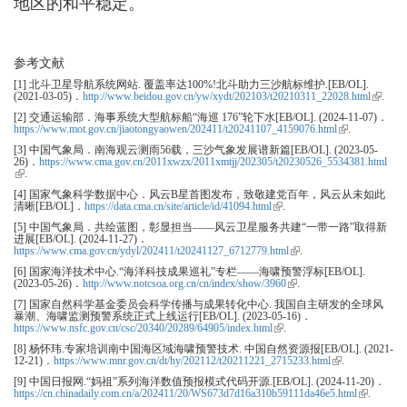
地区的和平稳定。
参考文献
[1] 北斗卫星导航系统网站. 覆盖率达100%!北斗助力三沙航标维护.[EB/OL].
(2021-03-05)．
http://www.beidou.gov.cn/yw/xydt/202103/t20210311_22028.html
(link is
.
external
[2] 交通运输部．海事系统大型航标船“海巡 176”轮下水[EB/OL]. (2024-11-07)．
https://www.mot.gov.cn/jiaotongyaowen/202411/t20241107_4159076.html
(link is external)
.
[3] 中国气象局．南海观云测雨56载，三沙气象发展谱新篇[EB/OL]. (2023-05-
26)．
https://www.cma.gov.cn/2011xwzx/2011xmtjj/202305/t20230526_5534381.html
(link is external)
.
[4] 国家气象科学数据中心．风云B星首图发布，致敬建党百年，风云从未如此
清晰[EB/OL]．
https://data.cma.cn/site/article/id/41094.html
(link is external)
.
[5] 中国气象局．共绘蓝图，彰显担当——风云卫星服务共建“一带一路”取得新
进展[EB/OL]. (2024-11-27)．
https://www.cma.gov.cn/ydyl/202411/t20241127_6712779.html
(link is external)
.
[6] 国家海洋技术中心.“海洋科技成果巡礼”专栏——海啸预警浮标[EB/OL].
(2023-05-26)．
http://www.notcsoa.org.cn/cn/index/show/3960
(link is external)
.
[7] 国家自然科学基金委员会科学传播与成果转化中心. 我国自主研发的全球风
暴潮、海啸监测预警系统正式上线运行[EB/OL]. (2023-05-16)．
https://www.nsfc.gov.cn/csc/20340/20289/64905/index.html
(link is external)
.
[8] 杨怀玮.专家培训南中国海区域海啸预警技术. 中国自然资源报[EB/OL]. (2021-
12-21)．
https://www.mnr.gov.cn/dt/hy/202112/t20211221_2715233.html
(link is external)
.
[9] 中国日报网.“妈祖”系列海洋数值预报模式代码开源.[EB/OL]. (2024-11-20)．
https://cn.chinadaily.com.cn/a/202411/20/WS673d7d16a310b59111da46e5.html
(link is
.
external)